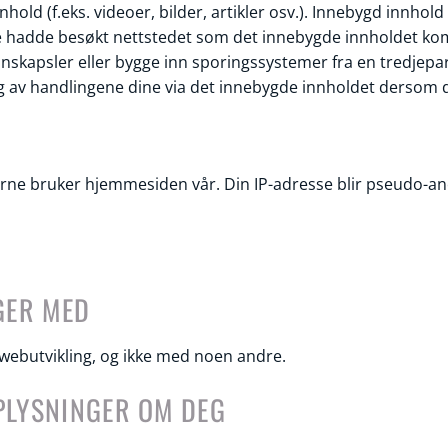
hold (f.eks. videoer, bilder, artikler osv.). Innebygd innhol
adde besøkt nettstedet som det innebygde innholdet kom
skapsler eller bygge inn sporingssystemer fra en tredjepar
 av handlingene dine via det innebygde innholdet dersom d
erne bruker hjemmesiden vår. Din IP-adresse blir pseudo-an
GER MED
webutvikling, og ikke med noen andre.
PLYSNINGER OM DEG