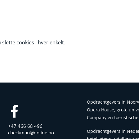
slette cookies i hver enkelt.
Opdrachtgevers in Noor
Opera House, grote univers
Company en toeristische 
+47 466 68 496
Opdrachtgevers in Neder
cbeckman@online.no
hotelketens, retailers z