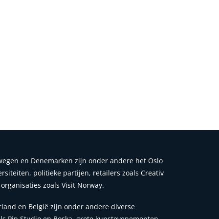
wegen en Denemarken zijn onder andere het Oslo
iteiten, politieke partijen, retailers zoals Creativ
organisaties zoals Visit Norway.
land en België zijn onder andere diverse
oals Pip Studio en Boska, grote kunstevenementen,